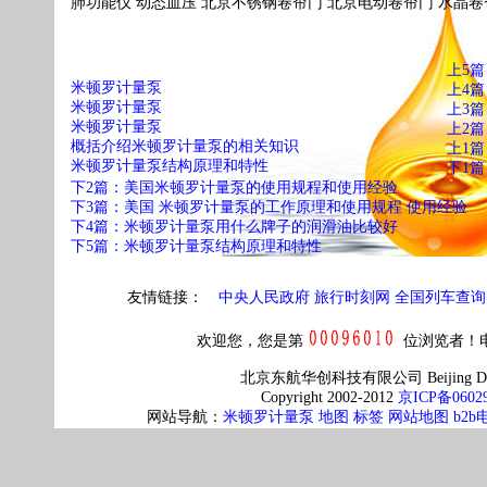
肺功能仪
动态血压
北京不锈钢卷帘门
北京电动卷帘门
水晶卷
上5
米顿罗计量泵
上4
米顿罗计量泵
上3
米顿罗计量泵
上2
概括介绍米顿罗计量泵的相关知识
上1
米顿罗计量泵结构原理和特性
下1
下2篇：美国米顿罗计量泵的使用规程和使用经验
下3篇：美国 米顿罗计量泵的工作原理和使用规程 使用经验
下4篇：米顿罗计量泵用什么牌子的润滑油比较好
下5篇：米顿罗计量泵结构原理和特性
友情链接：
中央人民政府
旅行时刻网
全国列车查询
欢迎您，您是第
位浏览者！电话Tel
北京东航华创科技有限公司 Beijing Dh-huac 
Copyright 2002-2012
京ICP备0602
网站导航：
米顿罗计量泵
地图
标签
网站地图
b2