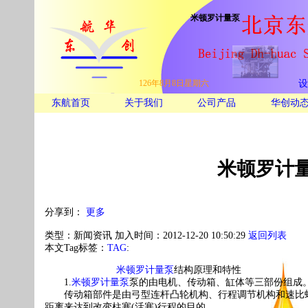
米顿罗计量泵
126年8月8日星期六
设
东航首页
关于我们
公司产品
华创动
米顿罗计
分享到：
更多
类型：新闻资讯 加入时间：2012-12-20 10:50:29
返回列表
本文Tag标签：
TAG
:
米顿罗计量泵
结构原理和特性
1.
米顿罗计量泵
泵的由电机、传动箱、缸体等三部份组成
传动箱部件是由弓型连杆凸轮机构、行程调节机构和速比蜗
距离来达到改变柱塞(活塞)行程的目的。